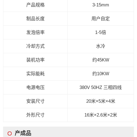
产品规格
3-15mm
制品长度
用户自定
发泡倍率
1-5倍
冷却方式
水冷
装机功率
约45
KW
实际能耗
约
10KW
电源电压
380V
50HZ
三相四线
安装尺寸
20
米
×5
米
×4
米
外形尺寸
16
米
×2.6
米
×2
米
产成品