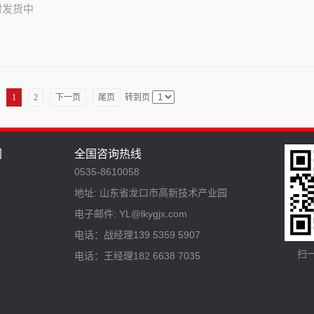
材发货中
1
2
下一页
尾页
转到页
们
全国咨询热线
0535-8610058
地址: 山东省龙口市高新技术产业园
电子邮件: YL@lkygjx.com
电话：战经理139 5359 5907
扫
电话：王经理182 6638 7035