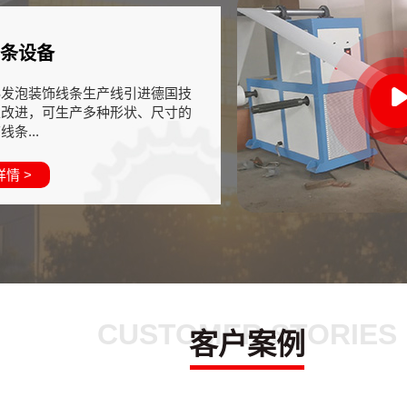
线条设备
S发泡装饰线条生产线引进德国技
以改进，可生产多种形状、尺寸的
条...
情 >
CUSTOMER STORIES
客户案例