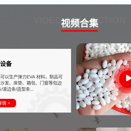
VIDEO COLLECTION
视频合集
条设备
可以生产弹力EVA 材料，制品可
具沙发、床垫、箱包、门窗等包边
/滚边条/造型条...
情 >