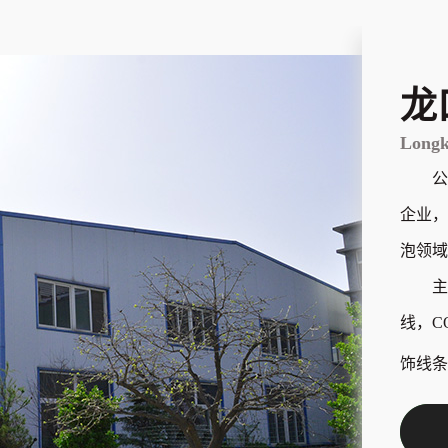
龙
Longk
公
企业，
泡领域
主
线，C
饰线条